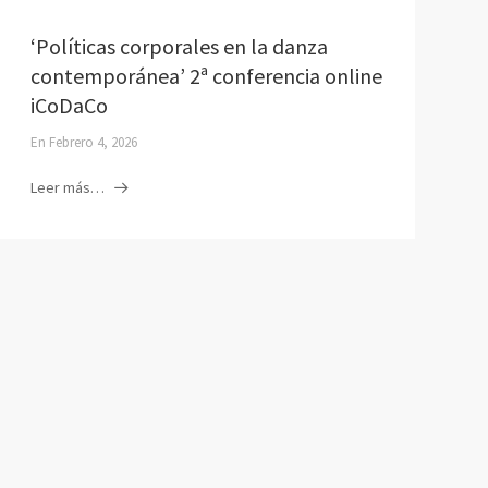
‘Políticas corporales en la danza
contemporánea’ 2ª conferencia online
iCoDaCo
En
Febrero 4, 2026
Leer más…