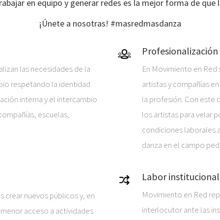
abajar en equipo y generar redes es la mejor forma de que l
¡Únete a nosotras! #masredmasdanza
Profesionalización
lizan las necesidades de la
En Movimiento en Red s
pio respetando la identidad
artistas y compañías en
cación interna y el intercambio
la profesión. Con este 
 compañías, escuelas,
los artistas para velar 
condiciones laborales 
danza en el campo peda
Labor institucional
Movimiento en Red repr
 crear nuevos públicos y, en
interlocutor ante las in
on menor acceso a actividades