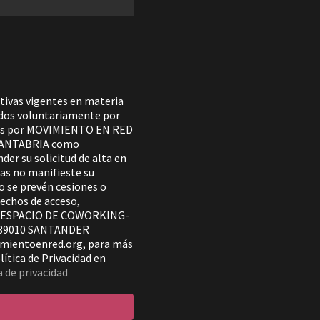
tivas vigentes en materia
tados voluntariamente por
ados por MOVIMIENTO EN RED
CANTABRIA como
der su solicitud de alta en
ras no manifieste su
No se prevén cesiones o
rechos de acceso,
se a ESPACIO DE COWORKING-
 39010 SANTANDER
imientoenred.org, para más
ítica de Privacidad en
a de privacidad