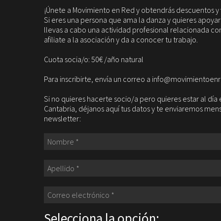
¡Únete a Movimiento en Red y obtendrás descuentos y 
Si eres una persona que ama la danza y quieres apoyarla
llevas a cabo una actividad profesional relacionada con
afiliate a la asociación y da a conocer tu trabajo.
Cuota socia/o: 50€ /año natural
Para inscribirte, envía un correo a info@movimientoen
Si no quieres hacerte socio/a pero quieres estar al dí
Cantabria, déjanos aquí tus datos y te enviaremos me
newsletter:
Selecciona la opción: