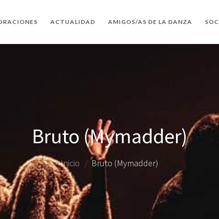
ORACIONES
ACTUALIDAD
AMIGOS/AS DE LA DANZA
SOC
Bruto (Mymadder)
Inicio
Bruto (Mymadder)