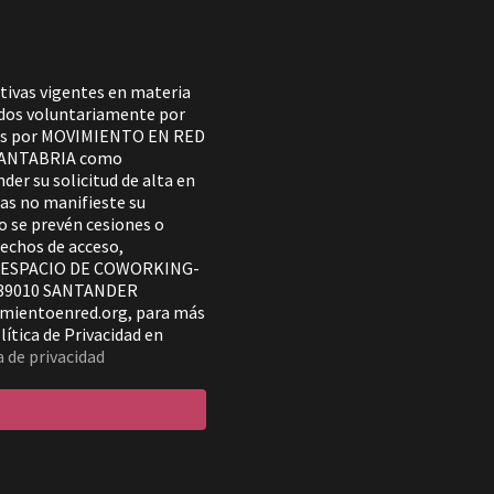
tivas vigentes en materia
tados voluntariamente por
ados por MOVIMIENTO EN RED
CANTABRIA como
der su solicitud de alta en
ras no manifieste su
No se prevén cesiones o
rechos de acceso,
se a ESPACIO DE COWORKING-
 39010 SANTANDER
imientoenred.org, para más
ítica de Privacidad en
a de privacidad