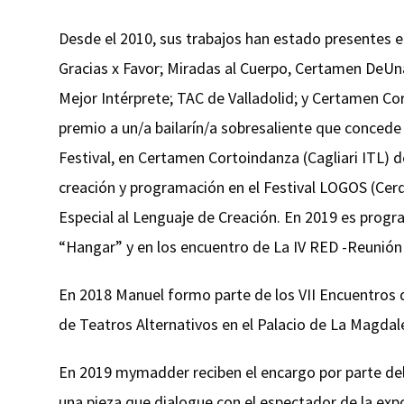
Desde el 2010, sus trabajos han estado presentes e
Gracias x Favor; Miradas al Cuerpo, Certamen DeUna
Mejor Intérprete; TAC de Valladolid; y Certamen Co
premio a un/a bailarín/a sobresaliente que concede
Festival, en Certamen Cortoindanza (Cagliari ITL) 
creación y programación en el Festival LOGOS (Ce
Especial al Lenguaje de Creación. En 2019 es progra
“Hangar” y en los encuentro de La IV RED -Reunión 
En 2018 Manuel formo parte de los VII Encuentros
de Teatros Alternativos en el Palacio de La Magdal
En 2019 mymadder reciben el encargo por parte de
una pieza que dialogue con el espectador de la ex