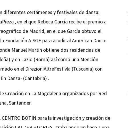
n diferentes certámenes y festivales de danza:
Pieza , en el que Rebeca García recibe el premio a
reográfico de Madrid, en el que García obtuvo el
 la Fundación AISGE para acudir al American Dance
donde Manuel Martin obtiene dos residencias de
rdeña) y en Lazio (Roma) así como una Mención
mado en el DirezioniAltreFestivla (Tuscania) con
En Danza- (Cantabria) .
 de Creación en La Magdalena organizados por Red
ena, Santander.
l CENTRO BOTIN para la investigación y creación de
posición CALDER STORIES , trabajando en base a una