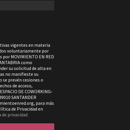
tivas vigentes en materia
tados voluntariamente por
ados por MOVIMIENTO EN RED
CANTABRIA como
der su solicitud de alta en
ras no manifieste su
No se prevén cesiones o
rechos de acceso,
se a ESPACIO DE COWORKING-
 39010 SANTANDER
imientoenred.org, para más
ítica de Privacidad en
a de privacidad