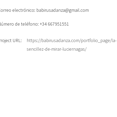
Correo electrónico: babirusadanza@gmail.com
Número de teléfono: +34 667951551
roject URL:
https://babirusadanza.com/portfolio_page/la-
sencillez-de-mirar-luciernagas/