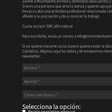
¡Únete a Movimiento en Red y obtendrás descuentos y 
Si eres una persona que ama la danza y quieres apoyarla
llevas a cabo una actividad profesional relacionada con
afiliate a la asociación y da a conocer tu trabajo.
Cuota socia/o: 50€ /año natural
Para inscribirte, envía un correo a info@movimientoen
Si no quieres hacerte socio/a pero quieres estar al dí
Cantabria, déjanos aquí tus datos y te enviaremos me
newsletter:
Selecciona la opción:
Recibir newsletter mensual