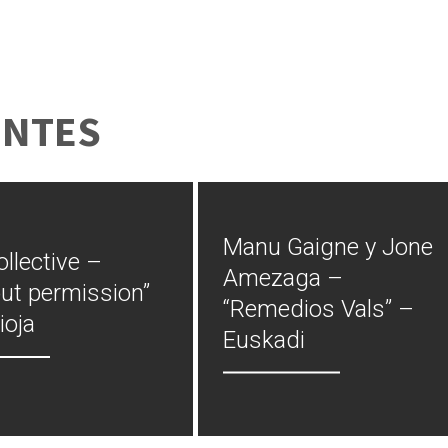
ENTES
Manu Gaigne y Jone
ollective –
Amezaga –
ut permission”
“Remedios Vals” –
ioja
Euskadi