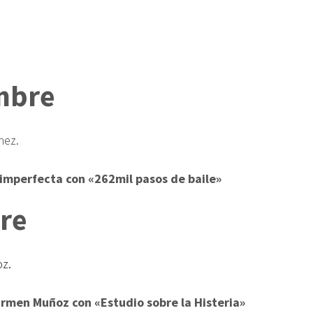
mbre
nez.
mperfecta con «262mil pasos de baile»
re
z.
men Muñoz con «Estudio sobre la Histeria»