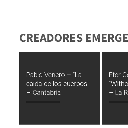
CREADORES EMERG
Pablo Venero – “La
Éter C
caída de los cuerpos”
“Witho
– Cantabria
– La R