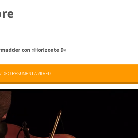
bre
ymadder con «Horizonte D»
VÍDEO RESUMEN LA VII RED