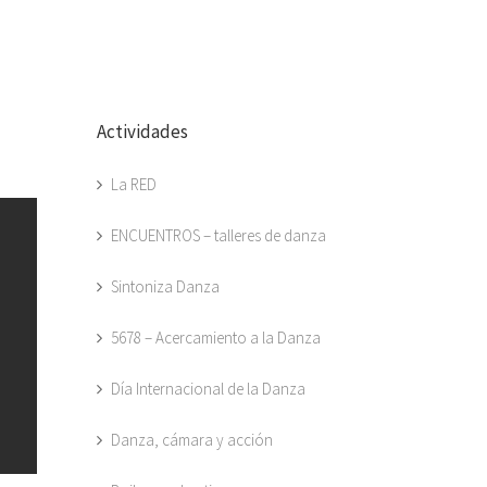
Actividades
La RED
ENCUENTROS – talleres de danza
Sintoniza Danza
5678 – Acercamiento a la Danza
Día Internacional de la Danza
Danza, cámara y acción