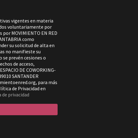
tivas vigentes en materia
tados voluntariamente por
ados por MOVIMIENTO EN RED
CANTABRIA como
der su solicitud de alta en
ras no manifieste su
No se prevén cesiones o
rechos de acceso,
se a ESPACIO DE COWORKING-
 39010 SANTANDER
imientoenred.org, para más
ítica de Privacidad en
a de privacidad